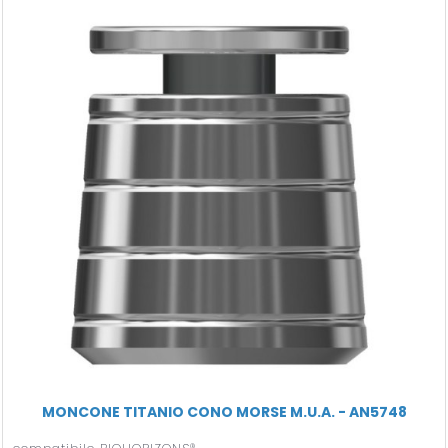
MONCONE TITANIO CONO MORSE M.U.A. - AN5748