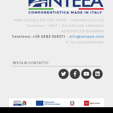
Viale Europa 126 O/P, 55013 - Lammari (Lucca)
Toscana - ITALY - Coordinate satellitari
43.8753173,10.5698809
Telefono: +39 0583 308371
-
info@anteea.com
P. Iva 02205850460
RESTA IN CONTATTO