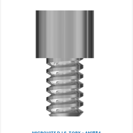
MICROVITE D.I.S. TORX - AN1884