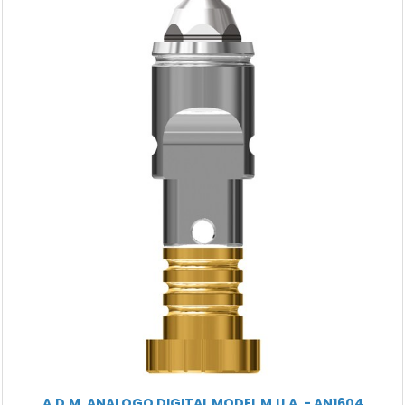
A.D.M. ANALOGO DIGITAL MODEL M.U.A. - AN1604