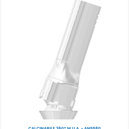
CALCINABILE 360° M.U.A. - AN5580